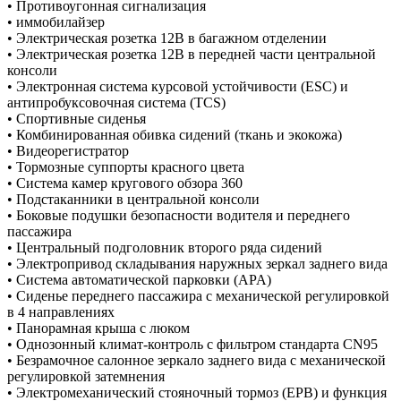
• Противоугонная сигнализация
• иммобилайзер
• Электрическая розетка 12В в багажном отделении
• Электрическая розетка 12В в передней части центральной
консоли
• Электронная система курсовой устойчивости (ESC) и
антипробуксовочная система (TCS)
• Спортивные сиденья
• Комбинированная обивка сидений (ткань и экокожа)
• Видеорегистратор
• Тормозные суппорты красного цвета
• Система камер кругового обзора 360
• Подстаканники в центральной консоли
• Боковые подушки безопасности водителя и переднего
пассажира
• Центральный подголовник второго ряда сидений
• Электропривод складывания наружных зеркал заднего вида
• Система автоматической парковки (APA)
• Сиденье переднего пассажира с механической регулировкой
в 4 направлениях
• Панорамная крыша с люком
• Однозонный климат-контроль с фильтром стандарта CN95
• Безрамочное салонное зеркало заднего вида с механической
регулировкой затемнения
• Электромеханический стояночный тормоз (EPB) и функция