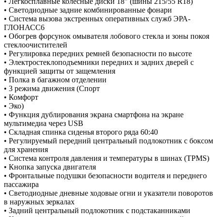
• Легкосплавные колёсные диски 18″ (шины 215/55 R18)
• Светодиодные задние комбинированные фонари
• Система вызова экстренных оперативных служб ЭРА-
ГЛОНАСС6
• Обогрев форсунок омывателя лобового стекла и зоны покоя
стеклоочистителей
• Регулировка передних ремней безопасности по высоте
• Электростеклоподъемники передних и задних дверей с
функцией защиты от защемления
• Полка в багажном отделении
• 3 режима движения (Спорт
• Комфорт
• Эко)
• Функция дублирования экрана смартфона на экране
мультимедиa через USB
• Складная спинка сиденья второго ряда 60:40
• Регулируемый передний центральный подлокотник с боксом
для хранения
• Система контроля давления и температуры в шинах (TPMS)
• Кнопка запуска двигателя
• Фронтальные подушки безопасности водителя и переднего
пассажира
• Светодиодные дневные ходовые огни и указатели поворотов
в наружных зеркалах
• Задний центральный подлокотник с подстаканниками