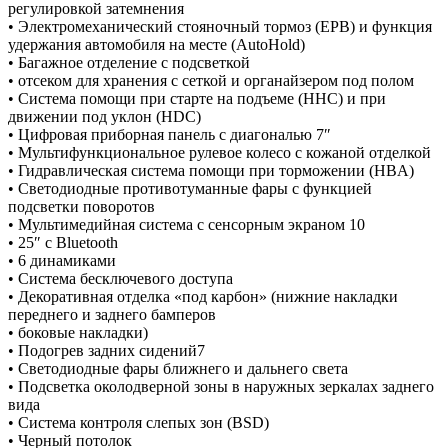
регулировкой затемнения
• Электромеханический стояночный тормоз (EPB) и функция
удержания автомобиля на месте (AutoHold)
• Багажное отделение с подсветкой
• отсеком для хранения с сеткой и органайзером под полом
• Система помощи при старте на подъеме (HHC) и при
движении под уклон (HDC)
• Цифровая приборная панель с диагональю 7″
• Мультифункциональное рулевое колесо с кожаной отделкой
• Гидравлическая система помощи при торможении (HBA)
• Светодиодные противотуманные фары с функцией
подсветки поворотов
• Мультимедийная система c сенсорным экраном 10
• 25″ с Bluetooth
• 6 динамиками
• Система бесключевого доступа
• Декоративная отделка «под карбон» (нижние накладки
переднего и заднего бамперов
• боковые накладки)
• Подогрев задних сидений7
• Светодиодные фары ближнего и дальнего света
• Подсветка околодверной зоны в наружных зеркалах заднего
вида
• Система контроля слепых зон (BSD)
• Черный потолок