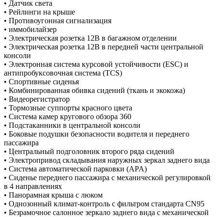
• Датчик света
• Рейлинги на крыше
• Противоугонная сигнализация
• иммобилайзер
• Электрическая розетка 12В в багажном отделении
• Электрическая розетка 12В в передней части центральной
консоли
• Электронная система курсовой устойчивости (ESC) и
антипробуксовочная система (TCS)
• Спортивные сиденья
• Комбинированная обивка сидений (ткань и экокожа)
• Видеорегистратор
• Тормозные суппорты красного цвета
• Система камер кругового обзора 360
• Подстаканники в центральной консоли
• Боковые подушки безопасности водителя и переднего
пассажира
• Центральный подголовник второго ряда сидений
• Электропривод складывания наружных зеркал заднего вида
• Система автоматической парковки (APA)
• Сиденье переднего пассажира с механической регулировкой
в 4 направлениях
• Панорамная крыша с люком
• Однозонный климат-контроль с фильтром стандарта CN95
• Безрамочное салонное зеркало заднего вида с механической