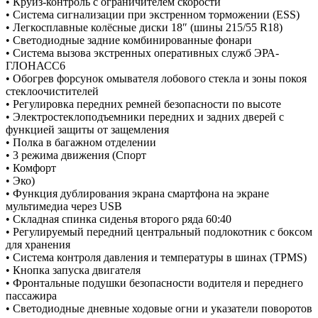
• Круиз-контроль с ограничителем скорости
• Система сигнализации при экстренном торможении (ESS)
• Легкосплавные колёсные диски 18″ (шины 215/55 R18)
• Светодиодные задние комбинированные фонари
• Система вызова экстренных оперативных служб ЭРА-
ГЛОНАСС6
• Обогрев форсунок омывателя лобового стекла и зоны покоя
стеклоочистителей
• Регулировка передних ремней безопасности по высоте
• Электростеклоподъемники передних и задних дверей с
функцией защиты от защемления
• Полка в багажном отделении
• 3 режима движения (Спорт
• Комфорт
• Эко)
• Функция дублирования экрана смартфона на экране
мультимедиa через USB
• Складная спинка сиденья второго ряда 60:40
• Регулируемый передний центральный подлокотник с боксом
для хранения
• Система контроля давления и температуры в шинах (TPMS)
• Кнопка запуска двигателя
• Фронтальные подушки безопасности водителя и переднего
пассажира
• Светодиодные дневные ходовые огни и указатели поворотов